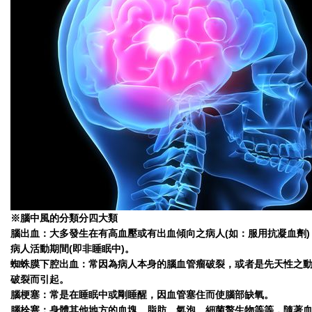
※腦中風的分類分四大類
腦出血：大多發生在有高血壓或有出血傾向之病人(如：服用抗凝血劑)
病人活動期間(即非睡眠中)。
蜘蛛膜下腔出血：常因為病人本身的腦血管瘤破裂，或者是先天性之
破裂而引起。
腦梗塞：常是在睡眠中或剛睡醒，因血管塞住而使腦部缺氧。
腦栓塞：身體其他地方的血塊、脂肪、氣泡、細菌贅生物等等，隨著