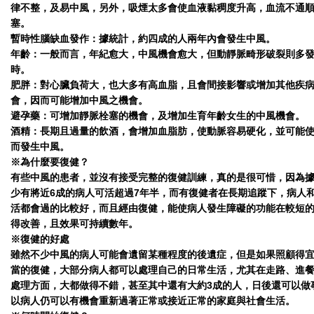
律不整，及易中風，另外，吸煙太多會使血液黏稠度升高，血流不通
塞。
暫時性腦缺血發作：據統計，約四成的人兩年內會發生中風。
年齡：一般而言，年紀愈大，中風機會愈大，但動靜脈畸形破裂則多
時。
肥胖：對心臟負荷大，也大多有高血脂，且會間接影響或增加其他疾
會，因而可能增加中風之機會。
避孕藥：可增加靜脈栓塞的機會，及增加生育年齡女生的中風機會。
酒精：長期且過量的飲酒，會增加血脂肪，使動脈容易硬化，並可能
而發生中風。
※為什麼要復健？
有些中風的患者，並沒有接受完整的復健訓練，真的是很可惜，因為
少有將近6成的病人可活超過7年半，而有復健者在長期追蹤下，病人
活都會過的比較好，而且經由復健，能使病人發生障礙的功能在較短
得改善，且效果可持續數年。
※復健的好處
雖然不少中風的病人可能會遺留某種程度的後遺症，但是如果照顧得
當的復健，大部分病人都可以處理自己的日常生活，尤其在走路、進
處理方面，大都做得不錯，甚至其中還有大約3成的人，日後還可以做
以病人仍可以有機會重新過著正常或接近正常的家庭與社會生活。