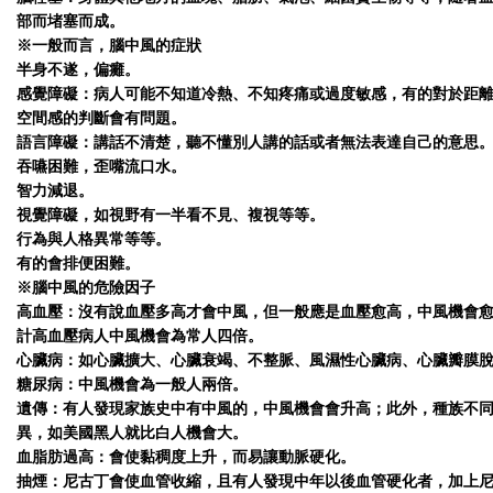
部而堵塞而成。
※一般而言，腦中風的症狀
半身不遂，偏癱。
感覺障礙：病人可能不知道冷熱、不知疼痛或過度敏感，有的對於距
空間感的判斷會有問題。
語言障礙：講話不清楚，聽不懂別人講的話或者無法表達自己的意思
吞嚥困難，歪嘴流口水。
智力減退。
視覺障礙，如視野有一半看不見、複視等等。
行為與人格異常等等。
有的會排便困難。
※腦中風的危險因子
高血壓：沒有說血壓多高才會中風，但一般應是血壓愈高，中風機會
計高血壓病人中風機會為常人四倍。
心臟病：如心臟擴大、心臟衰竭、不整脈、風濕性心臟病、心臟瓣膜
糖尿病：中風機會為一般人兩倍。
遺傳：有人發現家族史中有中風的，中風機會會升高；此外，種族不
異，如美國黑人就比白人機會大。
血脂肪過高：會使黏稠度上升，而易讓動脈硬化。
抽煙：尼古丁會使血管收縮，且有人發現中年以後血管硬化者，加上