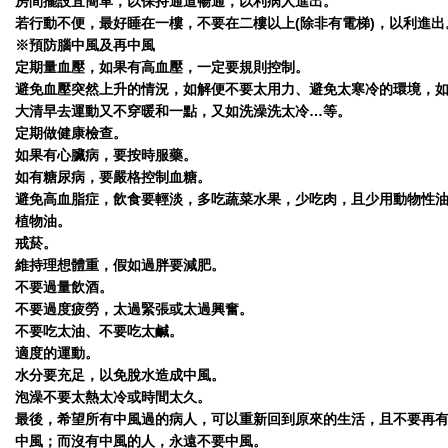
房間擺設宜簡單，以保持通道暢通，以利病人進出。
若行動不便，最好睡在一樓，不要在二樓以上(除非有電梯)，以利進出
※預防腦中風及再中風
定期量血壓，如果有高血壓，一定要規則控制。
避免血壓突然上升的情況，如解便不要太用力、避免太寒冷的環境，
大清早去運動又不穿暖和一點，又如洗澡洗太冷…等。
定期做健康檢查。
如果有心臟病，要按時服藥。
如有糖尿病，要嚴格控制血糖。
避免高血脂症，飲食要輕淡，多吃蔬菜水果，少吃肉，且少用動物性
植物油。
戒菸。
維持理想體重，假如過胖要減肥。
不要過量飲酒。
不要過度疲勞，太過緊張或太過興奮。
不要吃太油、不要吃太鹹。
適度的運動。
水分要充足，以免脫水造成中風。
泡澡不要太熱太冷或時間太久。
最後，希望所有中風過的病人，可以重新回到原來的生活，且不要再
中風；而沒有中風的人，永遠不要中風。