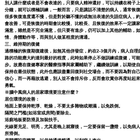
別人講什麼或者是不會表達的，只要病人精神還好，可以持續在椅子上持
分鐘，就可以積極訓練，一般而言，只是講話不清楚的病人，通常恢
很多恢復進度還不慢，但是對於聽不懂的或無法表達的失語症病人，約有
會改善，可是恢復的時期會比較慢、比較長、且恢復的效果不一定讓
滿意，雖然是不完全滿意，但只要有進步，仍可以加上其他的輔助，
情、身體動作等，而與別人做某程度的溝通。
三、維持期的復健
過積極的恢復期復建後，如無其他併發症，約在2-3個月內，病人自理
路的功能應大約達到最好的程度，此時如果停止不做訓練或復健，可
步。故應在復健專家的醫療指導與家屬輔助下，繼續做訓練，以期使
保持在最佳狀態，此外也應該盡量回復到社交場合，而不要因為對自
信心，而一再藉故逃避，別人並不會排斥你，反而會欣賞你再度站起
勇氣。
※腦中風病人的居家環境要注意什麼？
居住環境的改善：
地面上要保持乾淨、乾燥，不要太多雜物或潮濕，以免跌倒。
隔間之門檻(如浴室或房間)要除去。
浴廁地板要防滑及加裝扶手。
光線要充足、明亮，尤其是晚上就寢後，一定要保留一盞燈，以免病
所滑倒。