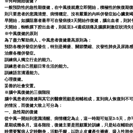
※何時開始復健？
一般預防性的急性期復健，在中風後就應立即開始，積極性的恢復期
則只要患者的意識清楚、病情穩定、沒有嚴重的內科併發症如心臟衰
早開始，如腦阻塞者最早可在發病後3天開始作復健，腦出血者，則於發
天開始，蜘蛛膜下腔出血者，則延至3-4週或頭痛及腦膜刺激症狀消失
※中風復健的原則
為了盡力幫助病人，中風患者復健最高原則為：
預防各種併發症的發生，特別是褥瘡、關節欒縮、次發性肺炎及尿路
治療各種併發症。
訓練病人獨立行走的能力。
訓練患者自己照顧日常生活的能力。
訓練語言溝通能力。
心理復健。
妥善的社會安置。
※腦中風復健的三個階段
腦中風患者的復健與其它的醫療照顧是相輔相成，直到病人恢復到不
的情況，而復健大致上可分為：
一、急性期的復健
從中風一開始到意識清醒、病情穩定為止，這一時期可短至3-5天，亦
星期或幾各月。這各階段，復健主要是照顧重於訓練，只是站在輔助
時需要幫病人定時翻身，活動手腳，以防止皮膚產生褥瘡、吸入性肺