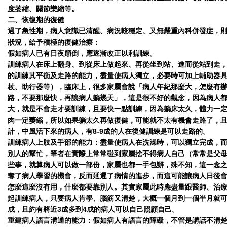
度萎縮、關節欒縮等。
二、恢復期的復健
過了急性期，病人意識已清醒、病況較穩定、又無嚴重內科併發症，
狀況，給予積極的復健治療：
假如病人已有日夜顛倒，應逐漸改正以利訓練。
訓練病人在床上翻身、到從床上做起來、再從坐到站、進而從站到走
的訓練其平衡及走路的能力，盡量使病人獨立，必要時可加上輔助器
杖、助行器等），臨床上，很多家屬會說「病人年紀那麼大，怎麼有
路，不要那麼快，再讓病人躺幾天」，這是很不好的觀念，因為病人
大，就是不會走才要訓練，且要快一點訓練，因為躺床太久，體力一
肉一定萎縮，所以如果躺太久再做復健，可能就不太有機會走路了，
計，中風活下來的病人，有8-9成的人在復健訓練是可以走路的。
訓練病人上肢及手部的能力：盡量使病人在洗澡時，可以獨立完成，
別人的幫忙，筆者在實際上常常碰到家屬捨不得病人自己（常常是父
些事，就算病人可以做一部份，家屬也都一手包辦，殊不知，這一念
奪了病人學習的機會，反而延遲了病情的進步，而這可能讓病人日後
怎麼這麼沒有用，什麼都要靠別人。其實家屬此時應盡量跟醫師、治
起訓練病人，只要病人肯學、腦筋又清楚，大概一個月到一個半月就
成，且約有將近3成多到4成的病人可以自己照顧自己。
重建病人語言溝通的能力：假如病人有語言的障礙，不管是講話不清